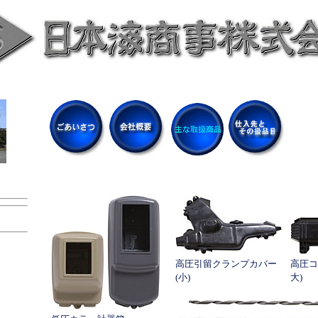
高圧引留クランプカバー
高圧コ
(小)
大)