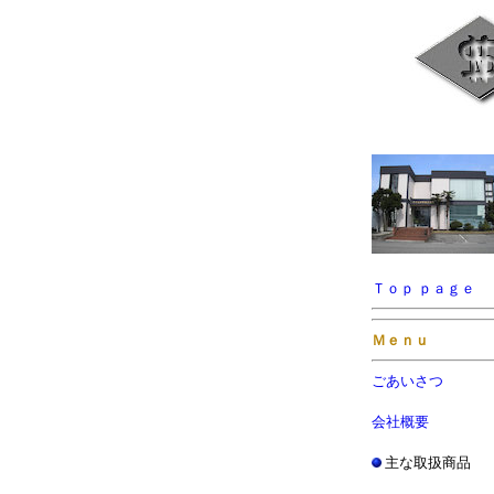
Ｔｏｐ ｐａｇｅ
Ｍｅｎｕ
ごあいさつ
会社概要
主な取扱商品