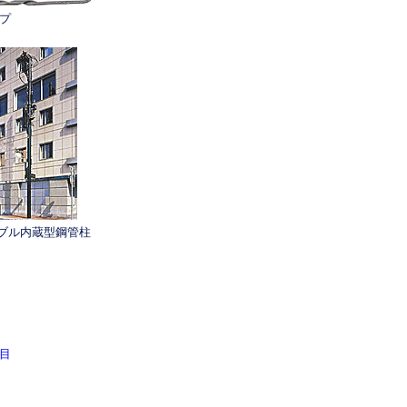
プ
ブル内蔵型鋼管柱
目