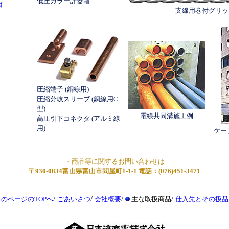
低圧カラー計器箱
目
支線用巻付グリッ
圧縮端子 (銅線用)
圧縮分岐スリーブ (銅線用C
型)
電線共同溝施工例
高圧引下コネクタ (アルミ線
用)
ケー
・商品等に関するお問い合わせは
〒930-0834富山県富山市問屋町1-1-1 電話：(076)451-3471
/
/
/
/
のページのTOPへ
ごあいさつ
会社概要
主な取扱商品
仕入先とその扱品